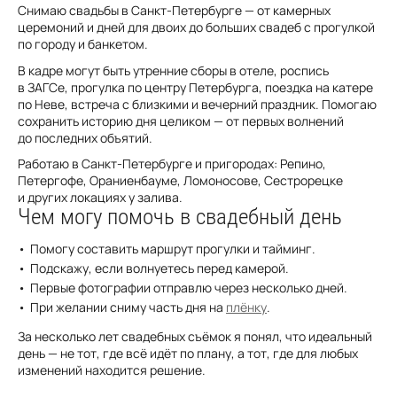
Снимаю свадьбы в Санкт-Петербурге — от камерных
церемоний и дней для двоих до больших свадеб с прогулкой
по городу и банкетом.
В кадре могут быть утренние сборы в отеле, роспись
в ЗАГСе, прогулка по центру Петербурга, поездка на катере
по Неве, встреча с близкими и вечерний праздник. Помогаю
сохранить историю дня целиком — от первых волнений
до последних объятий.
Работаю в Санкт-Петербурге и пригородах: Репино,
Петергофе, Ораниенбауме, Ломоносове, Сестрорецке
и других локациях у залива.
Чем могу помочь в свадебный день
Помогу составить маршрут прогулки и тайминг.
Подскажу, если волнуетесь перед камерой.
Первые фотографии отправлю через несколько дней.
При желании сниму часть дня на
плёнку
.
За несколько лет свадебных съёмок я понял, что идеальный
день — не тот, где всё идёт по плану, а тот, где для любых
изменений находится решение.