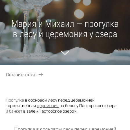
Мария и Михаил — прогулка
в лесу и церемония у озера
Оставить отзыв
Прогулка
в сосновом лесу перед церемонией,
торжественная
церемония
на берегу Пасторского озера
и
банкет
в зале «Пасторское озеро».
Прогулка в сосновом лесу перед церемонией